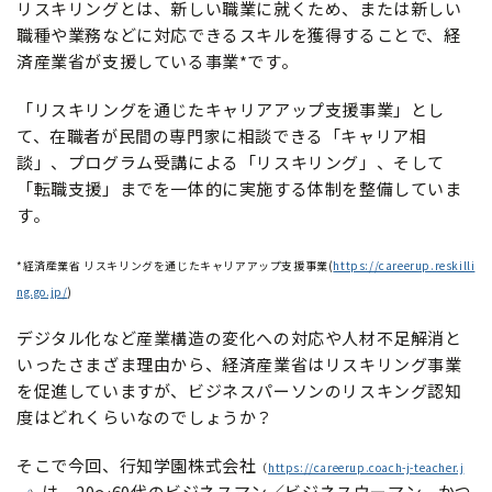
リスキリングとは、新しい職業に就くため、または新しい
職種や業務などに対応できるスキルを獲得することで、経
済産業省が支援している事業*です。
「リスキリングを通じたキャリアアップ支援事業」とし
て、在職者が民間の専門家に相談できる「キャリア相
談」、プログラム受講による「リスキリング」、そして
「転職支援」までを一体的に実施する体制を整備していま
す。
*経済産業省 リスキリングを通じたキャリアアップ支援事業(
https://careerup.reskilli
ng.go.jp/
)
デジタル化など産業構造の変化への対応や人材不足解消と
いったさまざま理由から、経済産業省はリスキリング事業
を促進していますが、ビジネスパーソンのリスキング認知
度はどれくらいなのでしょうか？
そこで今回、行知学園株式会社
（
https://careerup.coach-j-teacher.j
は、20～60代のビジネスマン／ビジネスウーマン、かつ