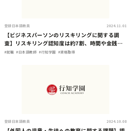
登録日本語教員
2024.11.01
【ビジネスパーソンのリスキリングに関する調
査】リスキリング認知度は約7割、時間や金銭的
余裕があれば「挑戦したい」人は9割に上る
#就職
#日本語教師
#行知学園
#資格取得
登録日本語教員
2024.10.08
【外国人の児童・生徒への教育に関する課題】調