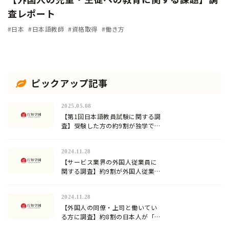
査レポート
#日本
#日本語教師
#資格取得
#働き方
ピックアップ記事
2025.05.08
【第1回日本語教員試験に関する調
査】受験した方の約9割が独学での
合格に限界を感じていた…試験対
策方法や試験の難易度は？
2024.11.28
【サービス業界の外国人従業員に
関する調査】約9割が外国人従業員
への日本語教育を行っていると回
答。加速化する『登録日本語教
2024.11.28
員』の需要！
【外国人の同僚・上司と働いてい
る方に調査】約8割の日本人が「日
本語」が難しいと回答！