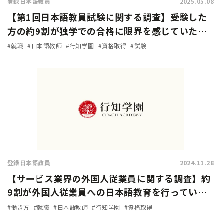
登録日本語教員
2025.05.08
【第1回日本語教員試験に関する調査】受験した
方の約9割が独学での合格に限界を感じていた…
試験対策方法や試験の難易度は？
#就職
#日本語教師
#行知学園
#資格取得
#試験
登録日本語教員
2024.11.28
【サービス業界の外国人従業員に関する調査】約
9割が外国人従業員への日本語教育を行っている
と回答。加速化する『登録日本語教員』の需要！
#働き方
#就職
#日本語教師
#行知学園
#資格取得