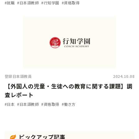
余裕があれば「挑戦したい」人は9割に上る
#就職
#日本語教師
#行知学園
#資格取得
登録日本語教員
2024.10.08
【外国人の児童・生徒への教育に関する課題】調
査レポート
#日本
#日本語教師
#資格取得
#働き方
ピックアップ記事