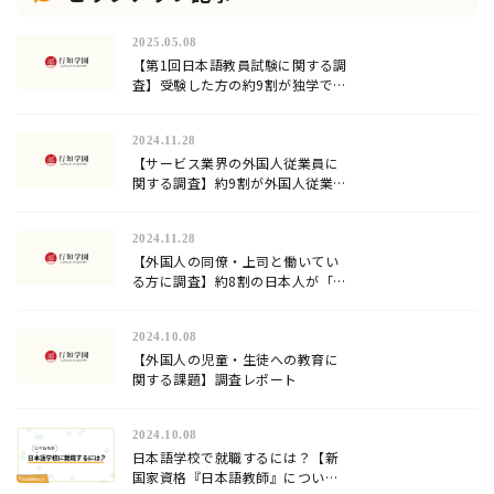
2025.05.08
【第1回日本語教員試験に関する調
査】受験した方の約9割が独学での
合格に限界を感じていた…試験対
策方法や試験の難易度は？
2024.11.28
【サービス業界の外国人従業員に
関する調査】約9割が外国人従業員
への日本語教育を行っていると回
答。加速化する『登録日本語教
2024.11.28
員』の需要！
【外国人の同僚・上司と働いてい
る方に調査】約8割の日本人が「日
本語」が難しいと回答！
2024.10.08
【外国人の児童・生徒への教育に
関する課題】調査レポート
2024.10.08
日本語学校で就職するには？【新
国家資格『日本語教師』について