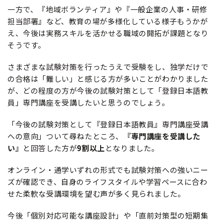
一方で、『地域ボランティア』や『一般企業の人事・研修
担当部署』など、教育の場が多様化している様子もうかが
え、今後は実務スキルを活かせる職域の開拓が課題となり
そうです。
さまざまな試験対策を行ったうえで受験をし、独学だけで
の合格は「難しい」と感じる方が多いことがわかりました
が、どの程度の方が今後の試験対策として「登録日本語教
員」専門講座を受講したいと思うのでしょう。
「今後の試験対策として『登録日本語教員』専門講座受講
への意向」ついて尋ねたところ、
『専門講座を受講した
い』
と回答した方が
9割以上
となりました。
オンライン・通学いずれの形式でも試験対策への強いニー
ズが確認でき、自身のライフスタイルや学習ペースに合わ
せた柔軟な受講環境を望む声が多く見られました。
今後「個別対応可能な講座設計」や「直前対策型の短期集