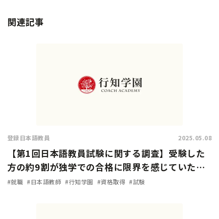
関連記事
登録日本語教員
2025.05.08
【第1回日本語教員試験に関する調査】受験した
方の約9割が独学での合格に限界を感じていた…
試験対策方法や試験の難易度は？
#就職
#日本語教師
#行知学園
#資格取得
#試験