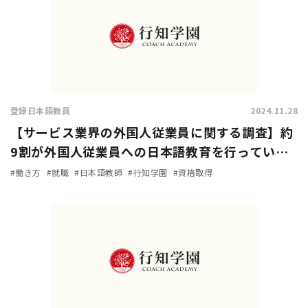
登録日本語教員
2024.11.28
【サービス業界の外国人従業員に関する調査】約
9割が外国人従業員への日本語教育を行っている
と回答。加速化する『登録日本語教員』の需要！
#働き方
#就職
#日本語教師
#行知学園
#資格取得