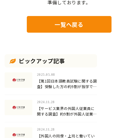
準備しております。
一覧へ戻る
ピックアップ記事
2025.05.08
【第1回日本語教員試験に関する調
査】受験した方の約9割が独学での
合格に限界を感じていた…試験対
策方法や試験の難易度は？
2024.11.28
【サービス業界の外国人従業員に
関する調査】約9割が外国人従業員
への日本語教育を行っていると回
答。加速化する『登録日本語教
2024.11.28
員』の需要！
【外国人の同僚・上司と働いてい