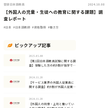
登録日本語教員
2024.10.08
【外国人の児童・生徒への教育に関する課題】調
査レポート
#日本
#日本語教師
#資格取得
#働き方
ピックアップ記事
2025.05.08
【第1回日本語教員試験に関する調
査】受験した方の約9割が独学での
合格に限界を感じていた…試験対
策方法や試験の難易度は？
2024.11.28
【サービス業界の外国人従業員に
関する調査】約9割が外国人従業員
への日本語教育を行っていると回
答。加速化する『登録日本語教
2024.11.28
員』の需要！
【外国人の同僚・上司と働いてい