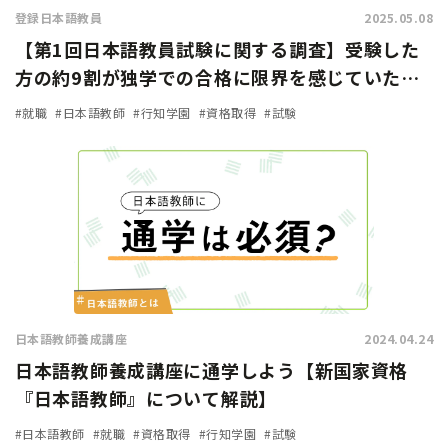
登録日本語教員
2025.05.08
【第1回日本語教員試験に関する調査】受験した
方の約9割が独学での合格に限界を感じていた…
試験対策方法や試験の難易度は？
#就職
#日本語教師
#行知学園
#資格取得
#試験
日本語教師養成講座
2024.04.24
日本語教師養成講座に通学しよう【新国家資格
『日本語教師』について解説】
#日本語教師
#就職
#資格取得
#行知学園
#試験