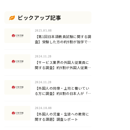
ピックアップ記事
2025.05.08
【第1回日本語教員試験に関する調
査】受験した方の約9割が独学での
合格に限界を感じていた…試験対
策方法や試験の難易度は？
2024.11.28
【サービス業界の外国人従業員に
関する調査】約9割が外国人従業員
への日本語教育を行っていると回
答。加速化する『登録日本語教
2024.11.28
員』の需要！
【外国人の同僚・上司と働いてい
る方に調査】約8割の日本人が「日
本語」が難しいと回答！
2024.10.08
【外国人の児童・生徒への教育に
関する課題】調査レポート