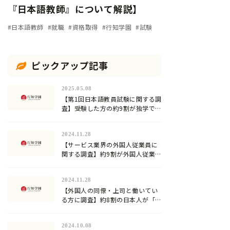
『日本語教師』について解説】
#日本語教師
#就職
#資格取得
#行知学園
#試験
ピックアップ記事
2025.05.08
【第1回日本語教員試験に関する調
査】受験した方の約9割が独学での
合格に限界を感じていた…試験対
策方法や試験の難易度は？
2024.11.28
【サービス業界の外国人従業員に
関する調査】約9割が外国人従業員
への日本語教育を行っていると回
答。加速化する『登録日本語教
2024.11.28
員』の需要！
【外国人の同僚・上司と働いてい
る方に調査】約8割の日本人が「日
本語」が難しいと回答！
2024.10.08