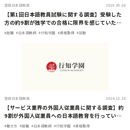
登録日本語教員
2025.05.08
【第1回日本語教員試験に関する調査】受験した
方の約9割が独学での合格に限界を感じていた…
試験対策方法や試験の難易度は？
#就職
#日本語教師
#行知学園
#資格取得
#試験
登録日本語教員
2024.11.28
【サービス業界の外国人従業員に関する調査】約
9割が外国人従業員への日本語教育を行っている
と回答。加速化する『登録日本語教員』の需要！
#働き方
#就職
#日本語教師
#行知学園
#資格取得