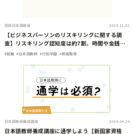
登録日本語教員
2024.11.01
【ビジネスパーソンのリスキリングに関する調
査】リスキリング認知度は約7割、時間や金銭的
余裕があれば「挑戦したい」人は9割に上る
#就職
#日本語教師
#行知学園
#資格取得
日本語教師養成講座
2024.04.24
日本語教師養成講座に通学しよう【新国家資格