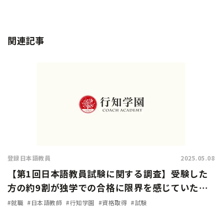
関連記事
登録日本語教員
2025.05.08
【第1回日本語教員試験に関する調査】受験した
方の約9割が独学での合格に限界を感じていた…
試験対策方法や試験の難易度は？
#就職
#日本語教師
#行知学園
#資格取得
#試験