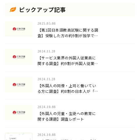
ピックアップ記事
2025.05.08
【第1回日本語教員試験に関する調
査】受験した方の約9割が独学での
合格に限界を感じていた…試験対
策方法や試験の難易度は？
2024.11.28
【サービス業界の外国人従業員に
関する調査】約9割が外国人従業員
への日本語教育を行っていると回
答。加速化する『登録日本語教
2024.11.28
員』の需要！
【外国人の同僚・上司と働いてい
る方に調査】約8割の日本人が「日
本語」が難しいと回答！
2024.10.08
【外国人の児童・生徒への教育に
関する課題】調査レポート
2024.10.08