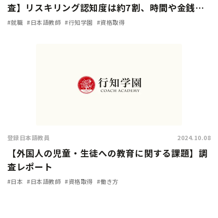
査】リスキリング認知度は約7割、時間や金銭的
余裕があれば「挑戦したい」人は9割に上る
#就職
#日本語教師
#行知学園
#資格取得
登録日本語教員
2024.10.08
【外国人の児童・生徒への教育に関する課題】調
査レポート
#日本
#日本語教師
#資格取得
#働き方