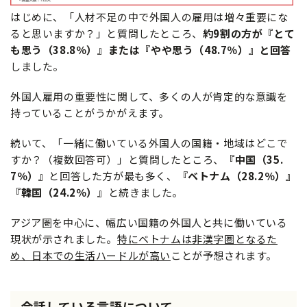
はじめに、「人材不足の中で外国人の雇用は増々重要にな
ると思いますか？」と質問したところ、
約9割の方が『とて
も思う（38.8％）』または『やや思う（48.7％）』と回答
しました。
外国人雇用の重要性に関して、多くの人が肯定的な意識を
持っていることがうかがえます。
続いて、「一緒に働いている外国人の国籍・地域はどこで
すか？（複数回答可）」と質問したところ、
『中国（35.
7％）』
と回答した方が最も多く、
『ベトナム（28.2％）』
『韓国（24.2％）』
と続きました。
アジア圏を中心に、幅広い国籍の外国人と共に働いている
現状が示されました。
特にベトナムは非漢字圏となるた
め、日本での生活ハードルが高い
ことが予想されます。
会話している言語について