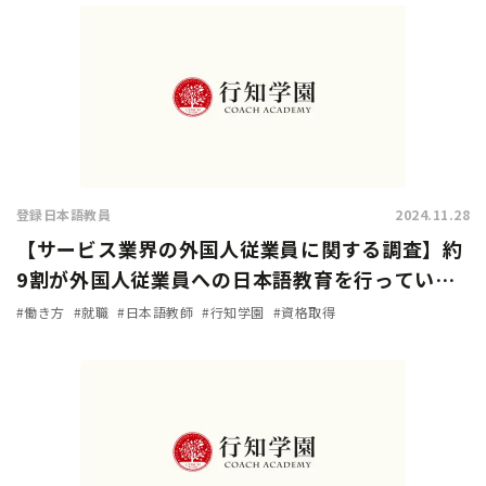
登録日本語教員
2024.11.28
【サービス業界の外国人従業員に関する調査】約
9割が外国人従業員への日本語教育を行っている
と回答。加速化する『登録日本語教員』の需要！
#働き方
#就職
#日本語教師
#行知学園
#資格取得