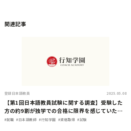
関連記事
登録日本語教員
2025.05.08
【第1回日本語教員試験に関する調査】受験した
方の約9割が独学での合格に限界を感じていた…
試験対策方法や試験の難易度は？
#就職
#日本語教師
#行知学園
#資格取得
#試験