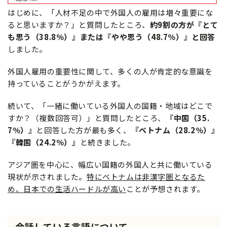
はじめに、「人材不足の中で外国人の雇用は増々重要にな
ると思いますか？」と質問したところ、
約9割の方が『とて
も思う（38.8％）』または『やや思う（48.7％）』と回答
しました。
外国人雇用の重要性に関して、多くの人が肯定的な意識を
持っていることがうかがえます。
続いて、「一緒に働いている外国人の国籍・地域はどこで
すか？（複数回答可）」と質問したところ、
『中国（35.
7％）』
と回答した方が最も多く、
『ベトナム（28.2％）』
『韓国（24.2％）』
と続きました。
アジア圏を中心に、幅広い国籍の外国人と共に働いている
現状が示されました。
特にベトナムは非漢字圏となるた
め、日本での生活ハードルが高い
ことが予想されます。
会話している言語について