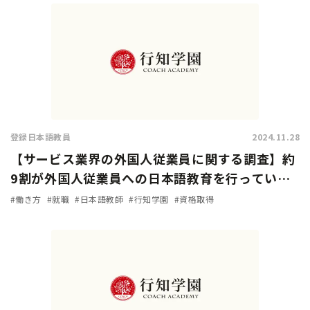
登録日本語教員
2024.11.28
【サービス業界の外国人従業員に関する調査】約
9割が外国人従業員への日本語教育を行っている
と回答。加速化する『登録日本語教員』の需要！
#働き方
#就職
#日本語教師
#行知学園
#資格取得