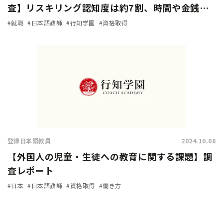
査】リスキリング認知度は約7割、時間や金銭的
余裕があれば「挑戦したい」人は9割に上る
#就職
#日本語教師
#行知学園
#資格取得
登録日本語教員
2024.10.08
【外国人の児童・生徒への教育に関する課題】調
査レポート
#日本
#日本語教師
#資格取得
#働き方