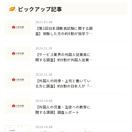
ピックアップ記事
2025.05.08
【第1回日本語教員試験に関する調
査】受験した方の約9割が独学での
合格に限界を感じていた…試験対
策方法や試験の難易度は？
2024.11.28
【サービス業界の外国人従業員に
関する調査】約9割が外国人従業員
への日本語教育を行っていると回
答。加速化する『登録日本語教
2024.11.28
員』の需要！
【外国人の同僚・上司と働いてい
る方に調査】約8割の日本人が「日
本語」が難しいと回答！
2024.10.08
【外国人の児童・生徒への教育に
関する課題】調査レポート
2024.10.08