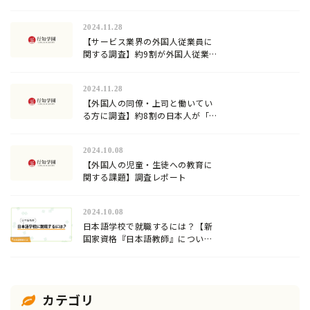
合格に限界を感じていた…試験対
策方法や試験の難易度は？
2024.11.28
【サービス業界の外国人従業員に
関する調査】約9割が外国人従業員
への日本語教育を行っていると回
答。加速化する『登録日本語教
2024.11.28
員』の需要！
【外国人の同僚・上司と働いてい
る方に調査】約8割の日本人が「日
本語」が難しいと回答！
2024.10.08
【外国人の児童・生徒への教育に
関する課題】調査レポート
2024.10.08
日本語学校で就職するには？【新
国家資格『日本語教師』について
解説】
カテゴリ