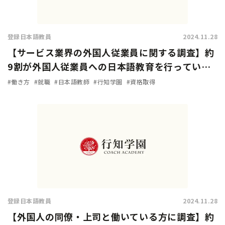
登録日本語教員
2024.11.28
【サービス業界の外国人従業員に関する調査】約
9割が外国人従業員への日本語教育を行っている
と回答。加速化する『登録日本語教員』の需要！
#働き方
#就職
#日本語教師
#行知学園
#資格取得
登録日本語教員
2024.11.28
【外国人の同僚・上司と働いている方に調査】約