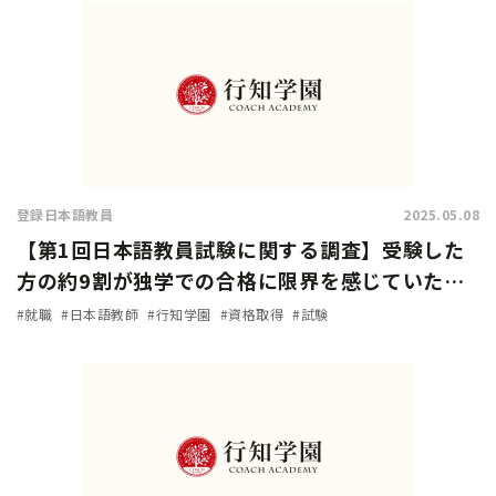
登録日本語教員
2025.05.08
【第1回日本語教員試験に関する調査】受験した
方の約9割が独学での合格に限界を感じていた…
試験対策方法や試験の難易度は？
#就職
#日本語教師
#行知学園
#資格取得
#試験