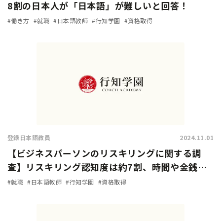
8割の日本人が「日本語」が難しいと回答！
#働き方
#就職
#日本語教師
#行知学園
#資格取得
登録日本語教員
2024.11.01
【ビジネスパーソンのリスキリングに関する調
査】リスキリング認知度は約7割、時間や金銭的
余裕があれば「挑戦したい」人は9割に上る
#就職
#日本語教師
#行知学園
#資格取得