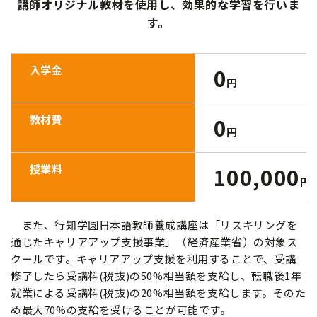
講師オリジナル教材を使用し、効果的な学習を行いま
す。
入学金
0
円
教材費
0
円
授業料
100,000
円
また、
行知学園日本語教師養成講座は「リスキリングを
通じたキャリアアップ支援事業」（経済産業省）の対象ス
クールです。キャリアアップ支援を利用することで、受講
修了したら受講料(税抜)の50%相当額を支給し、転職後1年
就業による受講料(税抜)の20%相当額を支給します。そのた
め最大70%の支給を受けることが可能です。