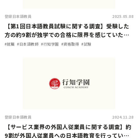
登録日本語教員
2025.05.08
【第1回日本語教員試験に関する調査】受験した
方の約9割が独学での合格に限界を感じていた…
試験対策方法や試験の難易度は？
#就職
#日本語教師
#行知学園
#資格取得
#試験
登録日本語教員
2024.11.28
【サービス業界の外国人従業員に関する調査】約
9割が外国人従業員への日本語教育を行っている