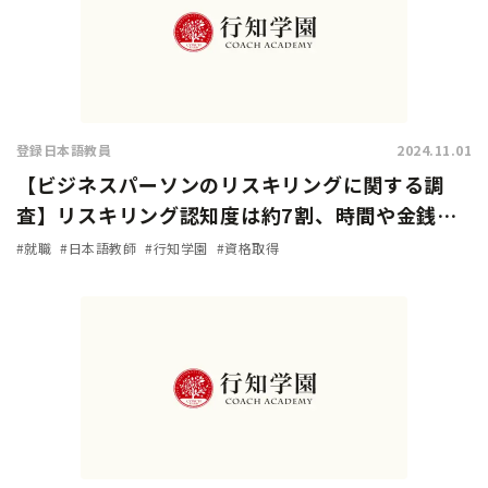
登録日本語教員
2024.11.01
【ビジネスパーソンのリスキリングに関する調
査】リスキリング認知度は約7割、時間や金銭的
余裕があれば「挑戦したい」人は9割に上る
#就職
#日本語教師
#行知学園
#資格取得