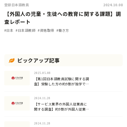
登録日本語教員
2024.10.08
【外国人の児童・生徒への教育に関する課題】調
査レポート
#日本
#日本語教師
#資格取得
#働き方
ピックアップ記事
2025.05.08
【第1回日本語教員試験に関する調
査】受験した方の約9割が独学での
合格に限界を感じていた…試験対
策方法や試験の難易度は？
2024.11.28
【サービス業界の外国人従業員に
関する調査】約9割が外国人従業員
への日本語教育を行っていると回
答。加速化する『登録日本語教
2024.11.28
員』の需要！