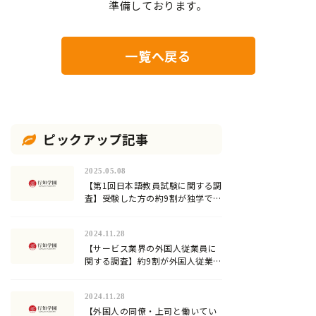
準備しております。
一覧へ戻る
ピックアップ記事
2025.05.08
【第1回日本語教員試験に関する調
査】受験した方の約9割が独学での
合格に限界を感じていた…試験対
策方法や試験の難易度は？
2024.11.28
【サービス業界の外国人従業員に
関する調査】約9割が外国人従業員
への日本語教育を行っていると回
答。加速化する『登録日本語教
2024.11.28
員』の需要！
【外国人の同僚・上司と働いてい