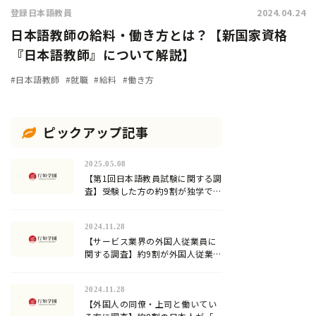
登録日本語教員
2024.04.24
日本語教師の給料・働き方とは？【新国家資格
『日本語教師』について解説】
#日本語教師
#就職
#給料
#働き方
ピックアップ記事
2025.05.08
【第1回日本語教員試験に関する調
査】受験した方の約9割が独学での
合格に限界を感じていた…試験対
策方法や試験の難易度は？
2024.11.28
【サービス業界の外国人従業員に
関する調査】約9割が外国人従業員
への日本語教育を行っていると回
答。加速化する『登録日本語教
2024.11.28
員』の需要！
【外国人の同僚・上司と働いてい