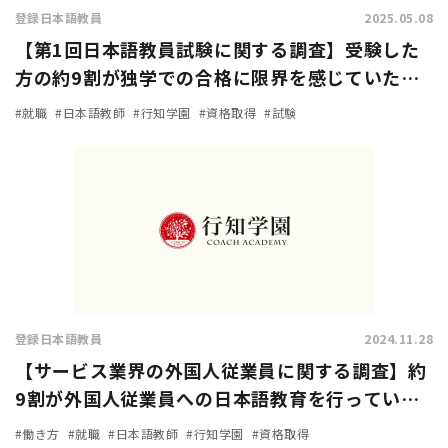
登録日本語教員
2025.05.08
【第1回日本語教員試験に関する調査】受験した
方の約9割が独学での合格に限界を感じていた…
試験対策方法や試験の難易度は？
#就職
#日本語教師
#行知学園
#資格取得
#試験
登録日本語教員
2024.11.28
【サービス業界の外国人従業員に関する調査】約
9割が外国人従業員への日本語教育を行っている
と回答。加速化する『登録日本語教員』の需要！
#働き方
#就職
#日本語教師
#行知学園
#資格取得