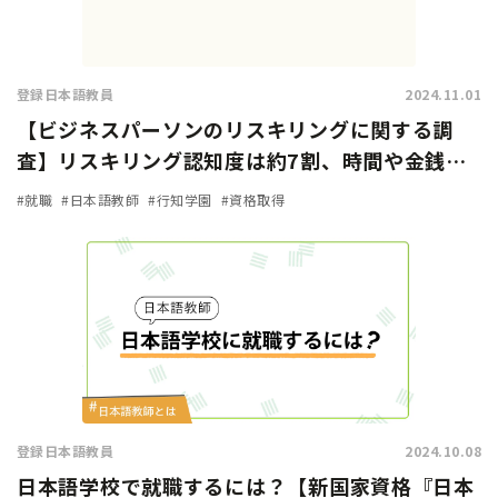
登録日本語教員
2024.11.01
【ビジネスパーソンのリスキリングに関する調
査】リスキリング認知度は約7割、時間や金銭的
余裕があれば「挑戦したい」人は9割に上る
#就職
#日本語教師
#行知学園
#資格取得
登録日本語教員
2024.10.08
日本語学校で就職するには？【新国家資格『日本