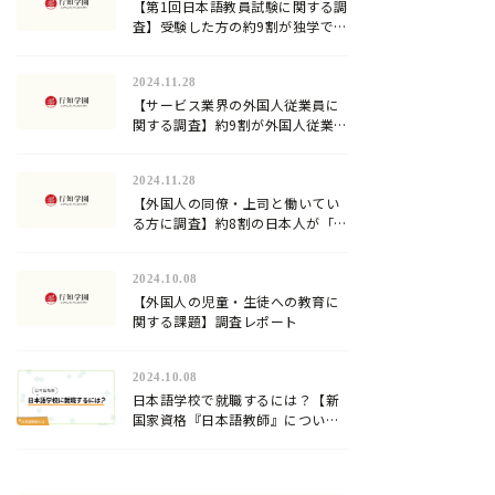
【第1回日本語教員試験に関する調
査】受験した方の約9割が独学での
合格に限界を感じていた…試験対
策方法や試験の難易度は？
2024.11.28
【サービス業界の外国人従業員に
関する調査】約9割が外国人従業員
への日本語教育を行っていると回
答。加速化する『登録日本語教
2024.11.28
員』の需要！
【外国人の同僚・上司と働いてい
る方に調査】約8割の日本人が「日
本語」が難しいと回答！
2024.10.08
【外国人の児童・生徒への教育に
関する課題】調査レポート
2024.10.08
日本語学校で就職するには？【新
国家資格『日本語教師』について
解説】